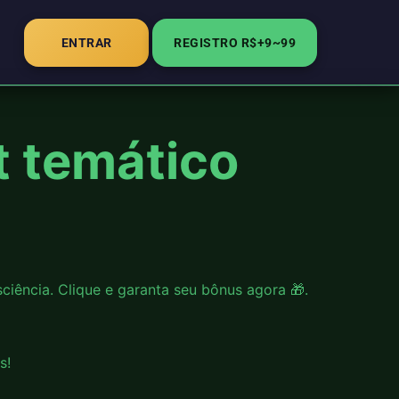
ENTRAR
REGISTRO R$+9~99
👤 Conta
t temático
Login
Cadastro
Bônus
iência. Clique e garanta seu bônus agora 🎁.
VIP
s!