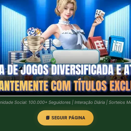
idade Social: 100.000+ Seguidores | Interação Diária | Sorteios M
📘 SEGUIR PÁGINA