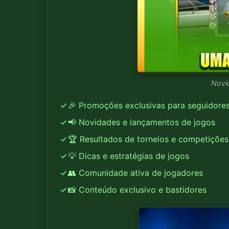
Novi
🎉 Promoções exclusivas para seguidore
📢 Novidades e lançamentos de jogos
🏆 Resultados de torneios e competições
💡 Dicas e estratégias de jogos
👥 Comunidade ativa de jogadores
📸 Conteúdo exclusivo e bastidores