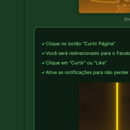
En
Clique no botão "Curtir Página"
Você será redirecionado para o Face
Clique em "Curtir" ou "Like"
Ative as notificações para não perder