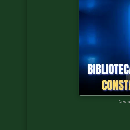
Comun