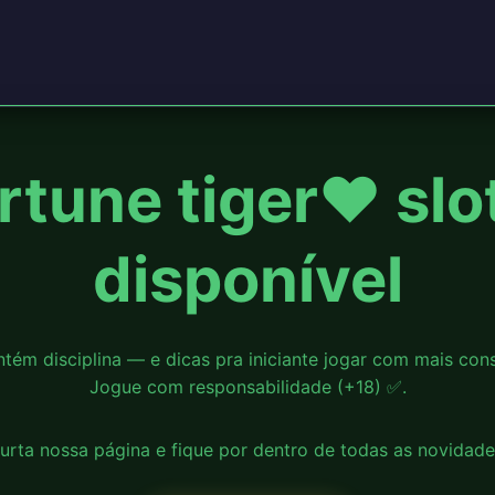
rtune tiger❤️ slo
disponível
m disciplina — e dicas pra iniciante jogar com mais consc
Jogue com responsabilidade (+18) ✅.
urta nossa página e fique por dentro de todas as novidade