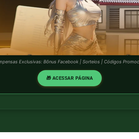
pensas Exclusivas: Bônus Facebook | Sorteios | Códigos Promoc
🎁 ACESSAR PÁGINA