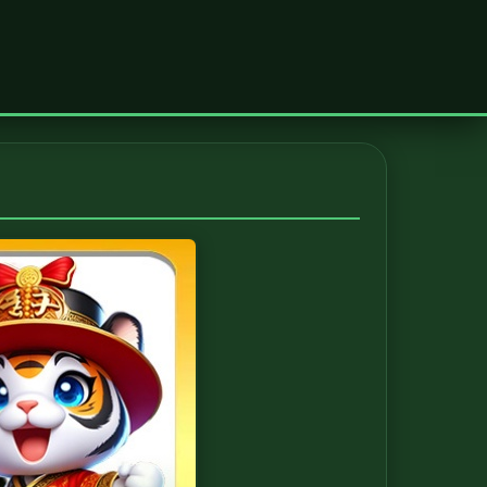
📱 Download
APK
Download
Baixar
Instalar