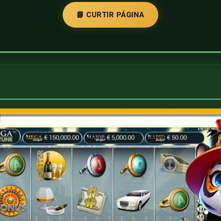
📘 CURTIR PÁGINA
🌐 Social & Contato