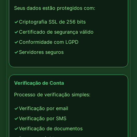
Seus dados estão protegidos com:
Criptografia SSL de 256 bits
Certificado de segurança válido
Conformidade com LGPD
Servidores seguros
Verificação de Conta
Processo de verificação simples:
Verificação por email
Verificação por SMS
Verificação de documentos