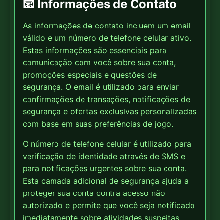
📧 Informações de Contato
As informações de contato incluem um email
válido e um número de telefone celular ativo.
Estas informações são essenciais para
comunicação com você sobre sua conta,
promoções especiais e questões de
segurança. O email é utilizado para enviar
confirmações de transações, notificações de
segurança e ofertas exclusivas personalizadas
com base em suas preferências de jogo.
O número de telefone celular é utilizado para
verificação de identidade através de SMS e
para notificações urgentes sobre sua conta.
Esta camada adicional de segurança ajuda a
proteger sua conta contra acesso não
autorizado e permite que você seja notificado
imediatamente sobre atividades suspeitas.