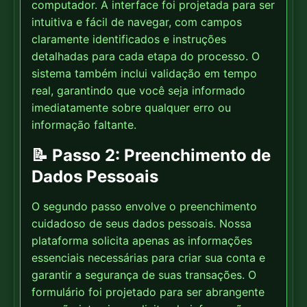
computador. A interface foi projetada para ser
intuitiva e fácil de navegar, com campos
claramente identificados e instruções
detalhadas para cada etapa do processo. O
sistema também inclui validação em tempo
real, garantindo que você seja informado
imediatamente sobre qualquer erro ou
informação faltante.
📝 Passo 2: Preenchimento de
Dados Pessoais
O segundo passo envolve o preenchimento
cuidadoso de seus dados pessoais. Nossa
plataforma solicita apenas as informações
essenciais necessárias para criar sua conta e
garantir a segurança de suas transações. O
formulário foi projetado para ser abrangente