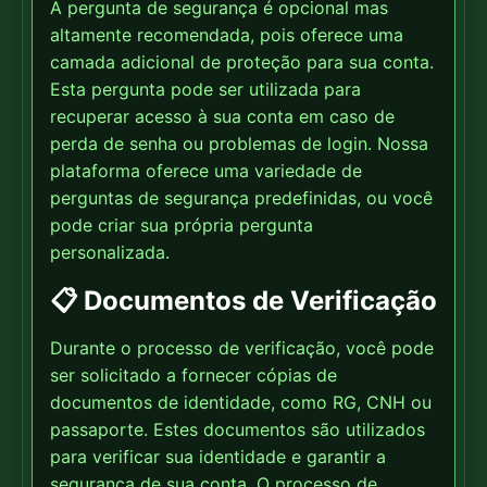
A pergunta de segurança é opcional mas
altamente recomendada, pois oferece uma
camada adicional de proteção para sua conta.
Esta pergunta pode ser utilizada para
recuperar acesso à sua conta em caso de
perda de senha ou problemas de login. Nossa
plataforma oferece uma variedade de
perguntas de segurança predefinidas, ou você
pode criar sua própria pergunta
personalizada.
📋 Documentos de Verificação
Durante o processo de verificação, você pode
ser solicitado a fornecer cópias de
documentos de identidade, como RG, CNH ou
passaporte. Estes documentos são utilizados
para verificar sua identidade e garantir a
segurança de sua conta. O processo de