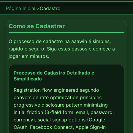
Página Inicial
Cadastro
Como se Cadastrar
O processo de cadastro na aaawin é simples,
rápido e seguro. Siga estes passos e comece a
jogar em minutos.
Processo de Cadastro Detalhado e
Simplificado
Registration flow engineered segundo
conversion rate optimization principles:
progressive disclosure pattern minimizing
initial friction (3-field form: email, password,
currency), social signup options (Google
OAuth, Facebook Connect, Apple Sign-In