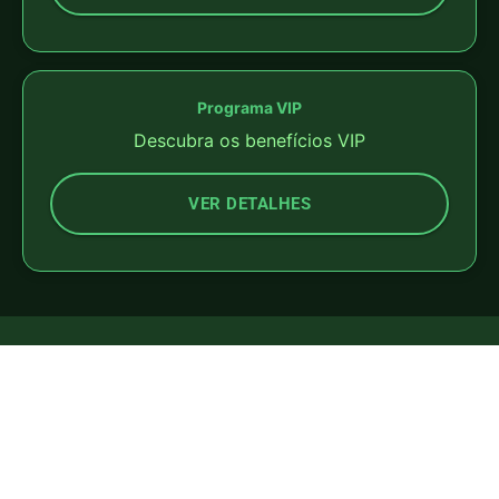
Programa VIP
Descubra os benefícios VIP
VER DETALHES