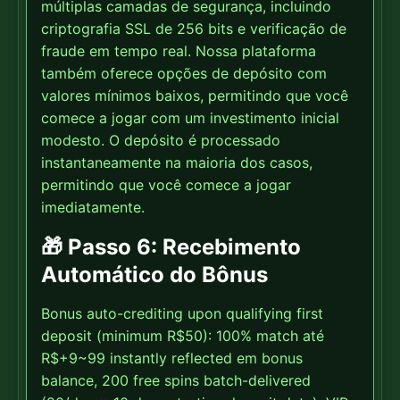
múltiplas camadas de segurança, incluindo
criptografia SSL de 256 bits e verificação de
fraude em tempo real. Nossa plataforma
também oferece opções de depósito com
valores mínimos baixos, permitindo que você
comece a jogar com um investimento inicial
modesto. O depósito é processado
instantaneamente na maioria dos casos,
permitindo que você comece a jogar
imediatamente.
🎁 Passo 6: Recebimento
Automático do Bônus
Bonus auto-crediting upon qualifying first
deposit (minimum R$50): 100% match até
R$+9~99 instantly reflected em bonus
balance, 200 free spins batch-delivered