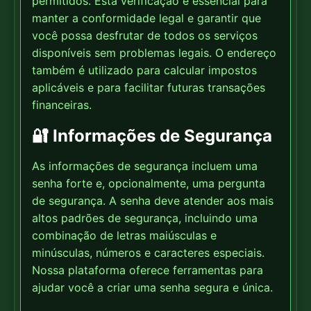
permitidos. Esta verificação é essencial para
manter a conformidade legal e garantir que
você possa desfrutar de todos os serviços
disponíveis sem problemas legais. O endereço
também é utilizado para calcular impostos
aplicáveis e para facilitar futuras transações
financeiras.
🔐 Informações de Segurança
As informações de segurança incluem uma
senha forte e, opcionalmente, uma pergunta
de segurança. A senha deve atender aos mais
altos padrões de segurança, incluindo uma
combinação de letras maiúsculas e
minúsculas, números e caracteres especiais.
Nossa plataforma oferece ferramentas para
ajudar você a criar uma senha segura e única.