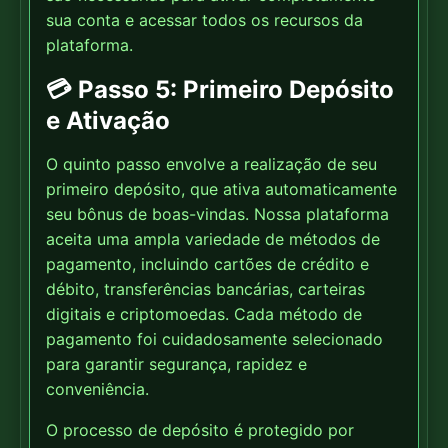
sua conta e acessar todos os recursos da
plataforma.
💳 Passo 5: Primeiro Depósito
e Ativação
O quinto passo envolve a realização de seu
primeiro depósito, que ativa automaticamente
seu bônus de boas-vindas. Nossa plataforma
aceita uma ampla variedade de métodos de
pagamento, incluindo cartões de crédito e
débito, transferências bancárias, carteiras
digitais e criptomoedas. Cada método de
pagamento foi cuidadosamente selecionado
para garantir segurança, rapidez e
conveniência.
O processo de depósito é protegido por