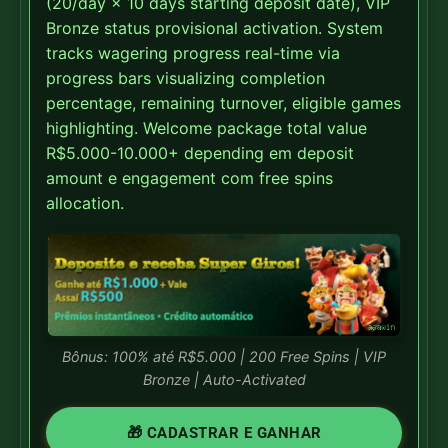
(20/day × 10 days starting deposit date), VIP
Bronze status provisional activation. System
tracks wagering progress real-time via
progress bars visualizing completion
percentage, remaining turnover, eligible games
highlighting. Welcome package total value
R$5.000-10.000+ depending em deposit
amount e engagement com free spins
allocation.
Bônus: 100% até R$5.000 | 200 Free Spins | VIP
Bronze | Auto-Activated
🎁 CADASTRAR E GANHAR