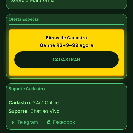
Sobre a Plataforma
Oferta Especial
Bônus de Cadastro
Ganhe R$+9~99 agora
CADASTRAR
Suporte Cadastro
Cadastro:
24/7 Online
Suporte:
Chat ao Vivo
📱 Telegram
📘 Facebook